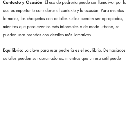
Contexto y Ocasión
: El uso de pedrería puede ser llamativo, por lo
que es importante considerar el contexto y la ocasión. Para eventos
formales, las chaquetas con detalles sutiles pueden ser apropiadas,
mientras que para eventos más informales o de moda urbana, se
pueden usar prendas con detalles más llamativos.
Equilibrio
: La clave para usar pedrería es el equilibrio. Demasiados
detalles pueden ser abrumadores, mientras que un uso sutil puede
agregar un toque de elegancia.
Cuidado de la Prenda
: La ropa con pedrería puede requerir
cuidados especiales para evitar que los detalles se caigan o se
dañen.
Con un enfoque equilibrado, la pedrería puede ser un complemento
sofisticado y moderno para la moda masculina.