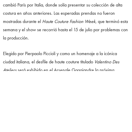
cambió París por Italia, donde solía presentar su colección de alta
costura en años anteriores. Las esperadas prendas no fueron
mostradas durante el
Haute Couture Fashion Week
, que terminó esta
semana y el show se recorrió hasta el 15 de julio por problemas con
la producción.
Elegido por Pierpaolo Piccioli y como un homenaje a la icónica
ciudad italiana, el desfile de haute couture titulado
Valentino Des
Ateliers
será exhibido en el Arsenale Gaggiandre la próxima
semana a las 7:30 pm y será transmitido a nivel mundial.
Arsenale fue el centro de producción más grande de Venecia
durante la época pre-industrial. Hoy en día, se conoce por ser la
mecca del arte internacional, exhibiciones de arquitectura y de
danza, música y teatro durante
La Biennale di Venezia.