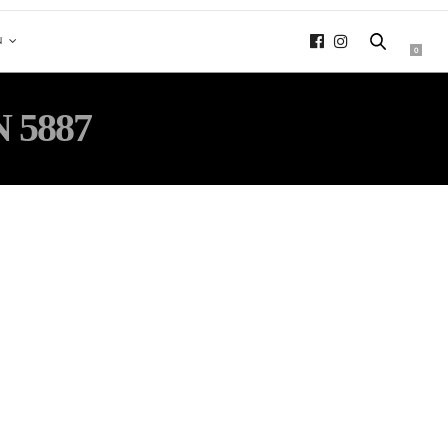
N
0
 5887