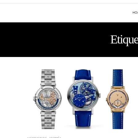
HO
Etique