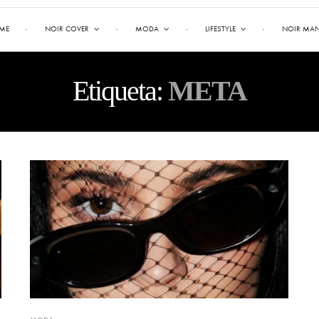
ME
NOIR COVER
MODA
LIFESTYLE
NOIR MA
Etiqueta:
META