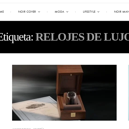
ME
NOIR COVER
MODA
LIFESTYLE
NOIR MA
Etiqueta:
RELOJES DE LUJ