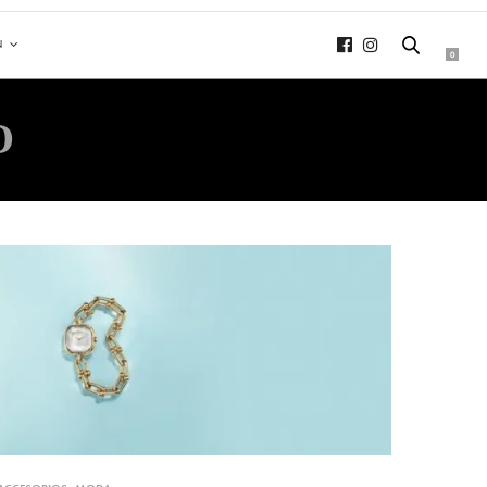
N
0
O