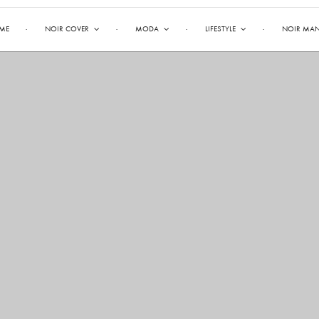
ME
NOIR COVER
MODA
LIFESTYLE
NOIR MA