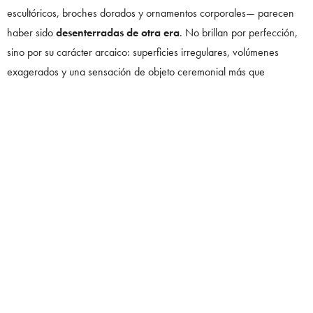
escultóricos, broches dorados y ornamentos corporales— parecen
haber sido
desenterradas de otra era
. No brillan por perfección,
sino por su carácter arcaico: superficies irregulares, volúmenes
exagerados y una sensación de objeto ceremonial más que
accesorio decorativo.
El oro, sello absoluto de Schiaparelli bajo Roseberry, se presenta
como materia viva, casi orgánica. Las joyas no acompañan al
look:
lo dominan
.