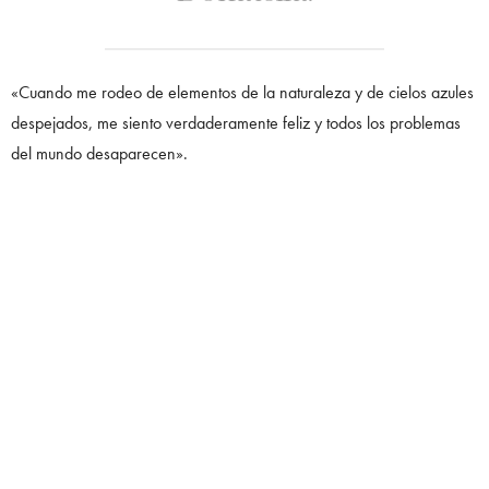
«Cuando me rodeo de elementos de la naturaleza y de cielos azules
despejados, me siento verdaderamente feliz y todos los problemas
del mundo desaparecen».
EN LA SECCIÓN DE MODA:
Marte inspiró a David Koma a crear
diseños surrealistas