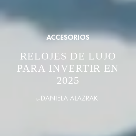
ACCESORIOS
RELOJES DE LUJO
PARA INVERTIR EN
2025
DANIELA ALAZRAKI
by