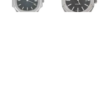
Patek Philippe Nautilus
Audemars Piguet Royal Oak