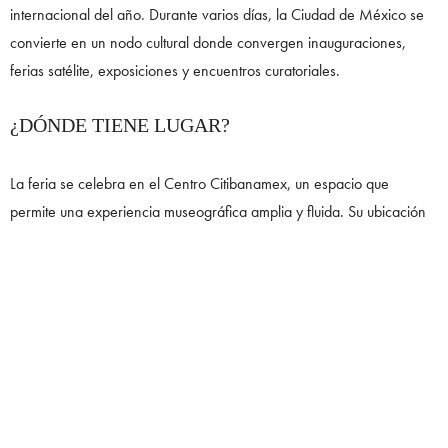
internacional del año. Durante varios días, la Ciudad de México se
convierte en un nodo cultural donde convergen inauguraciones,
ferias satélite, exposiciones y encuentros curatoriales.
¿DÓNDE TIENE LUGAR?
La feria se celebra en el Centro Citibanamex, un espacio que
permite una experiencia museográfica amplia y fluida. Su ubicación
estratégica facilita la convivencia entre galerías internacionales y
latinoamericanas, además de funcionar como punto de partida para
recorrer el circuito artístico de la ciudad: museos, fundaciones,
estudios y espacios independientes.