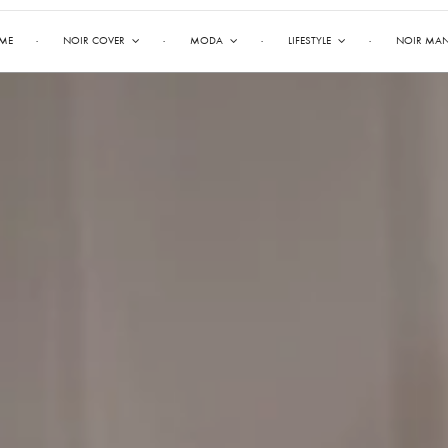
ME
NOIR COVER
MODA
LIFESTYLE
NOIR MA