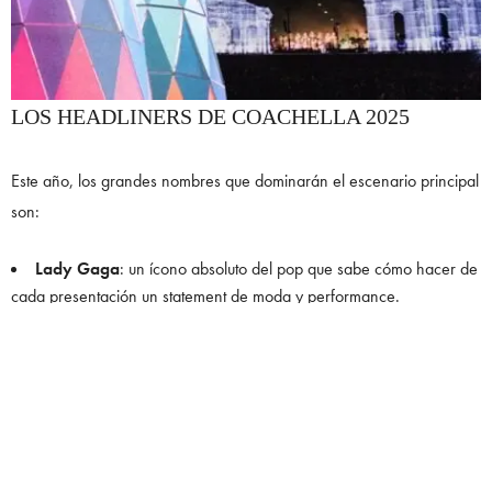
LOS HEADLINERS DE COACHELLA 2025
Este año, los grandes nombres que dominarán el escenario principal
son:
Lady Gaga
: un ícono absoluto del pop que sabe cómo hacer de
cada presentación un statement de moda y performance.
Green Day
: el rock regresa al desierto con una de las bandas
más legendarias de su generación.
Post Malone
: el artista que ha roto barreras entre géneros con
su estilo inconfundible.
Travis Scott
: además de su show, su concepto artístico