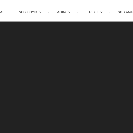
ME
NOIR COVER
MODA
LIFESTYLE
NOIR MA