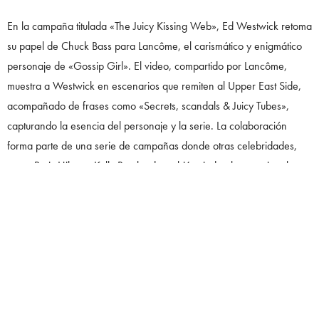
En la campaña titulada «The Juicy Kissing Web», Ed Westwick retoma
su papel de Chuck Bass para Lancôme, el carismático y enigmático
personaje de «Gossip Girl». El video, compartido por Lancôme,
muestra a Westwick en escenarios que remiten al Upper East Side,
acompañado de frases como «Secrets, scandals & Juicy Tubes»,
capturando la esencia del personaje y la serie. La colaboración
forma parte de una serie de campañas donde otras celebridades,
como Paris Hilton y Kelly Rowland, también rinden homenaje a la
estética de los 2000s.