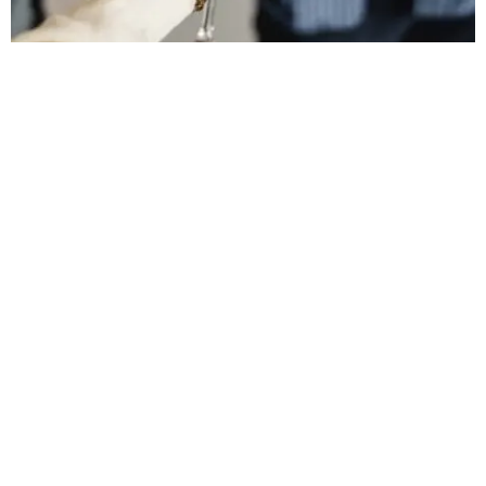
EL AMARILLO: PROSPERIDAD Y ÉXITO
FINANCIERO
El
amarillo
es otro color cargado de simbolismo para el Año
Nuevo, especialmente relacionado con la
prosperidad financiera
y
el éxito
. En muchas partes del mundo, se cree que el
amarillo
atrae la
riqueza
, lo que lo convierte en uno de los colores más
elegidos para vestirse o decorar el hogar. En
Brasil
, es tradicional
usar el amarillo para el
Año Nuevo
, asociado con el deseo de
abundancia y la fortuna. Además, el color se considera relacionado
con el
sol
, símbolo de luz y energía renovadora.