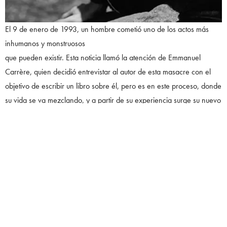
El 9 de enero de 1993, un hombre cometió uno de los actos más
inhumanos y monstruosos
que pueden existir. Esta noticia llamó la atención de Emmanuel
Carrère, quien decidió entrevistar al autor de esta masacre con el
objetivo de escribir un libro sobre él, pero es en este proceso, donde
su vida se va mezclando, y a partir de su experiencia surge su nuevo
estilo como escritor, entregando una narrativa sumamente personal y
honesta.
Creo que al permitirse una nueva posibilidad, puede reinventarse
como escritor y nos permite ver su esencia. Quizá es natural querer
identificarnos con los héroes de las historias, o con esos momentos
de triunfo en el que todas las cosas logran salir de manera perfecta,
pero pocas veces nos damos la oportunidad de mirar hacia el otro
lado de la historia, donde las cosas no parecen ser tan