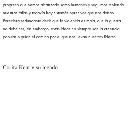
progreso que hemos alcanzado somo humanos y seguimos teniendo
nuestras fallas y todavía hay sistemás opresivos que nos dañan.
Pareciera redundante decir que la violencia es mala, que la guerra
no debe ser, sin embargo, estas ideas no siempre son la creencia
popular o guían el camino por el que nos llevan nuestros líderes.
Corita Kent y su legado
La obra de Corita Kent transmite tranquilidad y exaltación al mismo
tiempo. Colores vivos de la mano de sencillos gráficos capturan la
mirada. Se adapta a los momentos más íntimos, pero se puede
expandir hasta la monumentalidad como el apodado Rainbow
Swash, la obra con derechos de autor más grande del mundo. Un
tanque de gas con unas enormes líneas de color que lo abrazan.