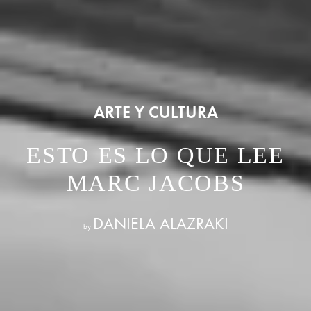
ARTE Y CULTURA
ESTO ES LO QUE LEE
MARC JACOBS
DANIELA ALAZRAKI
by