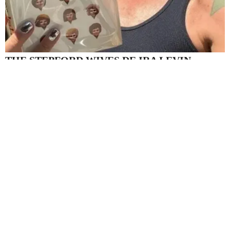
THE STEPFORD WIVES DE IRA LEVIN
Antes de los reality shows, Levin puso en blanco y negro la paranoia
suburbana: perfectas en apariencia, vacías de contenido. Una sátira
inquietante sobre el rol de la mujer. Habla de expectativas, identidad
y el poder de la imagen, temas que también habitan el mundo de la
moda.