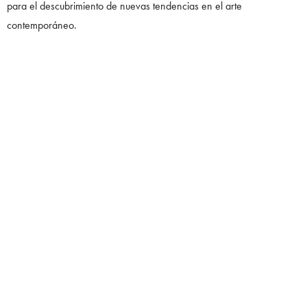
para el descubrimiento de nuevas tendencias en el arte
contemporáneo.
FIAC: LA SOFISTICACIÓN EN PARÍS
La Foire Internationale d’Art Contemporain (
FIAC
) se celebra en