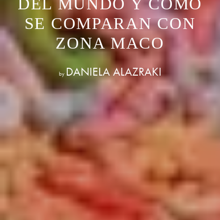
DEL MUNDO Y CÓMO
SE COMPARAN CON
ZONA MACO
DANIELA ALAZRAKI
by