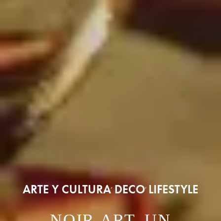
ARTE Y CULTURA
DECO
LIFESTYLE
,
,
NOIR.ART. UN