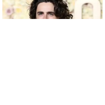
CUÁLES SON SUS CARACTERÍSTICAS
La particularidad de los hombres llamados «
babygirl
» no solo
radica en su estilo físico o emocional, sino en la ruptura de las
convenciones que suelen restringir las expresiones masculinas. Estos
hombres tienden a mostrar una
apariencia suave
, una mezcla de
ternura y fortaleza que los hace únicos. A nivel visual, es común que
usen ropa de
colores brillantes, accesorios y estilos
que hacen
referencia a lo femenino, pero siempre manteniendo una línea que