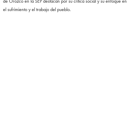
de Orozco en la SEP destacan por su crítica social y su enfoque en
el sufrimiento y el trabajo del pueblo.
Tip: Haz un recorrido completo del edificio para no perderte ningún
mural. Lleva calzado cómodo, ya que es extenso.
3. Museo Nacional de Historia, Castillo de Chapultepec
Ubicación: Bosque de Chapultepec, Primera Sección.
Obra destacada: Katharsis (1934).
Un mural impactante, que refleja la visión de Orozco sobre la lucha
entre el caos de la modernidad y la opresión. Este mural es
considerado uno de sus trabajos más críticos sobre la condición
humana.