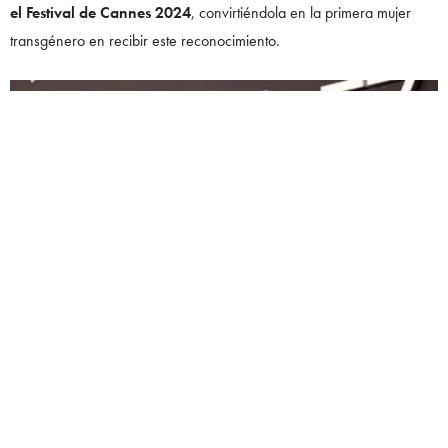
el Festival de Cannes 2024
, convirtiéndola en la primera mujer
transgénero en recibir este reconocimiento.
EMILIA PÉREZ: UN HITO EN SU CARRERA
‘Emilia Pérez’
es una comedia musical
dirigida por
Jacques
Audiard
que narra la historia de un jefe de cartel mexicano que