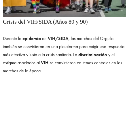
Crisis del VIH/SIDA (Años 80 y 90)
Durante la
epidemia
de
VIH/SIDA
, las marchas del Orgullo
también se convirtieron en una plataforma para exigir una respuesta
más efectiva y justa a la crisis sanitaria. La
discriminación
y el
estigma asociados al
VIH
se convirtieron en temas centrales en las
marchas de la época.
Diversificación y Reconocimiento Oficial (Años 90
y 2000)
Con el tiempo, las
marchas del Orgullo
se diversificaron para
incluir a todas las identidades bajo el paraguas
LGBTQ+
, incluyendo
a personas
transgénero, bisexuales y queer
. Muchos gobiernos