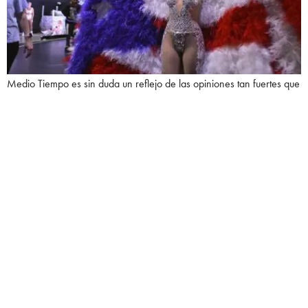
Medio Tiempo es sin duda un reflejo de las opiniones tan fuertes que
tiene la artista, quien no teme mostrarse dura, grosera y hasta
demandante mientras organiza el show, situación que entiendes
cuando te das cuenta que para ella lo más importante es la
perfección.
Otro dato que debemos analizar es el mensaje que dio en el
espectáculo, sobre los niños que tenían en jaulas durante la
presidencia de Donald Trump, y cómo la NFL también quiso sacar
esa parte del show. Afortunadamente pudo persuadirlos y completar
su idea completa.