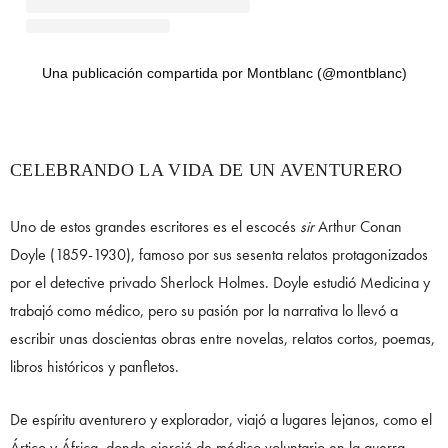
Una publicación compartida por Montblanc (@montblanc)
CELEBRANDO LA VIDA DE UN AVENTURERO
Uno de estos grandes escritores es el escocés
sir
Arthur Conan
Doyle (1859-1930), famoso por sus sesenta relatos protagonizados
por el detective privado Sherlock Holmes. Doyle estudió Medicina y
trabajó como médico, pero su pasión por la narrativa lo llevó a
escribir unas doscientas obras entre novelas, relatos cortos, poemas,
libros históricos y panfletos.
De espíritu aventurero y explorador, viajó a lugares lejanos, como el
Ártico y África, donde ejerció de médico voluntario en la guerra