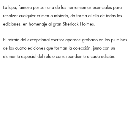
La lupa, famosa por ser una de las herramientas esenciales para
resolver cualquier crimen o misterio, da forma al clip de todas las
ediciones, en homenaje al gran Sherlock Holmes.
El retrato del excepcional escritor aparece grabado en los plumines
de las cuatro ediciones que forman la colección, junto con un
elemento especial del relato correspondiente a cada edición.
Puedes conocer cada una de las variaciones de este tributo en
Montblanc.com.mx
SÍGUENOS EN INSTAGRAM:
@_NOIRMAGAZINE