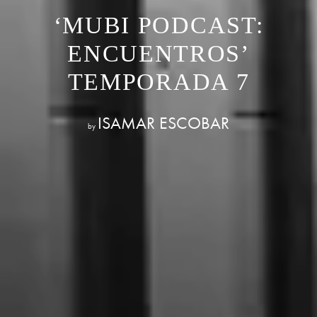
‘MUBI PODCAST:
ENCUENTROS’
TEMPORADA 7
ISAMAR ESCOBAR
by