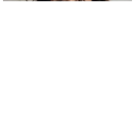
Seis episodios, seis encuentros frente a un micrófono entre
personalidades destacadas del cine y la cultura latinoamericana,
conforman esta nueva entrega. En ella, compartirán sus métodos y
procesos, experiencias personales e íntimas, y reflexionarán sobre
películas y cineastas que han influido e inspirado su trabajo.