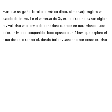
Más que un guiño literal a la música disco, el mensaje sugiere un
estado de ánimo. En el universo de Styles, la disco no es nostalgia ni
revival, sino una forma de conexión: cuerpos en movimiento, luces
bajas, intimidad compartida. Todo apunta a un álbum que explora el
ritmo desde lo sensorial, donde bailar y sentir no son opuestos, sino
parte del mismo impulso.
IMAGEN, SILENCIO Y CONTROL CREATIVO
La estética que acompaña este anuncio refuerza una narrativa que
Harry Styles ha construido con precisión a lo largo de su carrera
solista. No hay sobreexposición, no hay explicación inmediata. Hay
silencio, imagen y timing. Una estrategia que posiciona al artista no
solo como músico, sino como autor de su propio relato cultural.