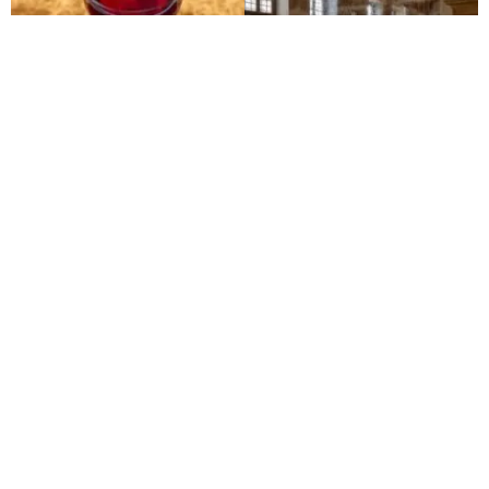
EL DISEÑO DE INTERIORES: UNA FUSIÓN
DE ARTE Y ARTESANÍA
El diseño interior de
Palazzo Talìa
es una manifestación de los
pilares estéticos de Guadagnino: cromatismo, geometría y artesanía.
El lobby de recepción presenta una alfombra monumental diseñada
por Nigel Peake, cuyas tonalidades suaves contrastan con colores
más intensos, inspirados en los frescos originales del edificio. Estos
frescos del siglo XVIII, obra de Gaspare Serenario, han sido