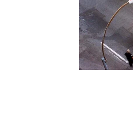
Este texto es el primero que
de F–king Awesome, compuest
El autor está apoyando el la
una copia anticipada de Prin