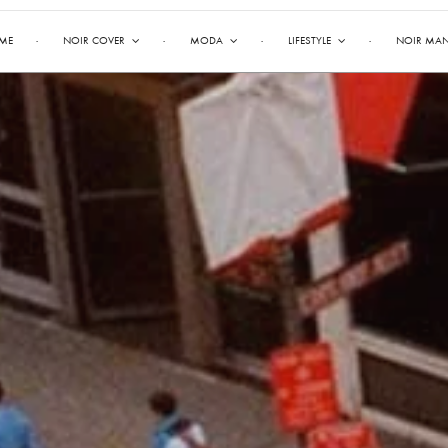
ME
NOIR COVER
MODA
LIFESTYLE
NOIR MA