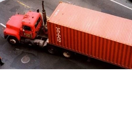
 coordina Dill en más de una década. Incluye fotografías de 35 mm nunca 
o por 20 años de viajes y experiencias.
nzamiento con un evento el Teatro Chino TCL en Los Ángeles el 16 de abri
ce Street y una camiseta exclusiva de FA Books.