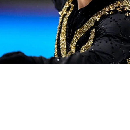
ozano, un diseñador mexicano situado en Guadalajara, y que consiguió co
olo me pidieron que pesara menos de un kilo, que el peso de la prenda fu
rillo”, reveló el creativo a la prensa.