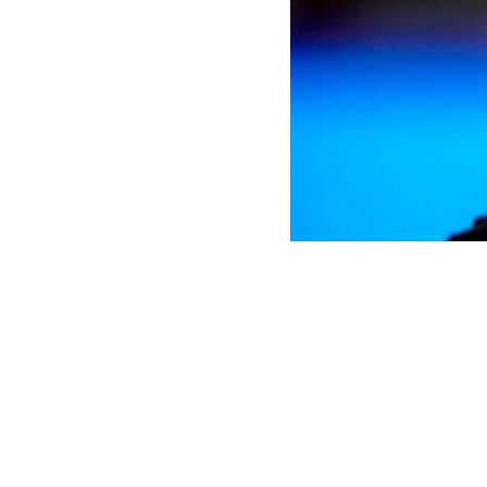
La tarea la consiguió Edda L
no pesa más de un kilo.
“Me dieron total libertad, s
para no afectar a Donovan Car