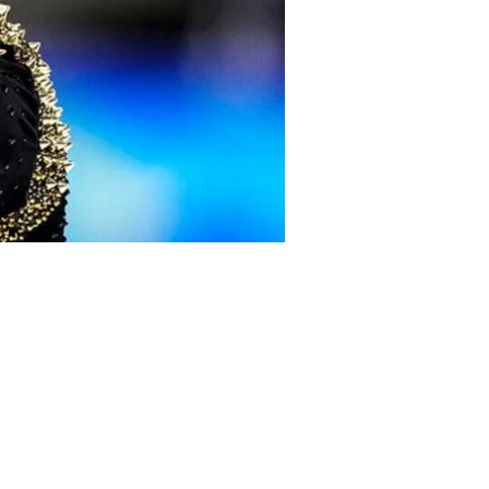
locar 17 mil cristales en un atuendo que
era perfectamente equilibrado y simétrico