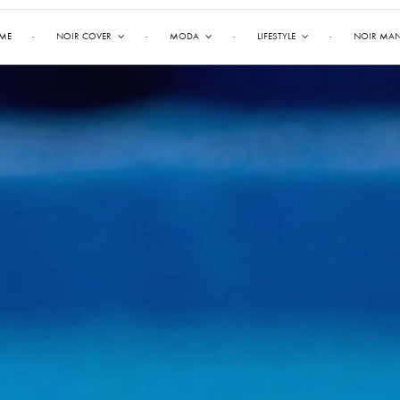
ME
NOIR COVER
MODA
LIFESTYLE
NOIR MA