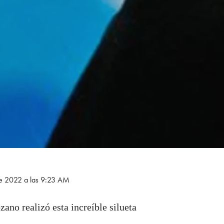
de 2022 a las 9:23 AM
ano realizó esta increíble silueta