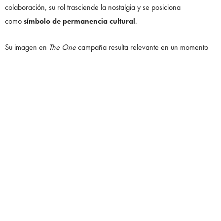
colaboración, su rol trasciende la nostalgia y se posiciona
como
símbolo de permanencia cultural
.
Su imagen en
The One
campaña resulta relevante en un momento
en el que muchas marcas optan por la hiperexposición o el impacto
inmediato. Aquí, Madonna encarna la
continuidad del poder
simbólico
, un valor central para las casas históricas.