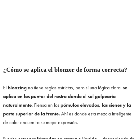
¿Cómo se aplica el blonzer de forma correcta?
El
blonzing
no tiene reglas estrictas, pero sí una lógica clara:
se
aplica en los puntos del rostro donde el sol golpearía
naturalmente
. Piensa en los
pómulos elevados, las sienes y la
parte superior de la frente.
Ahí es donde esta mezcla inteligente
de color encuentra su mejor expresión.
Puedes optar por
fórmulas en crema o líquido
—dependiendo de