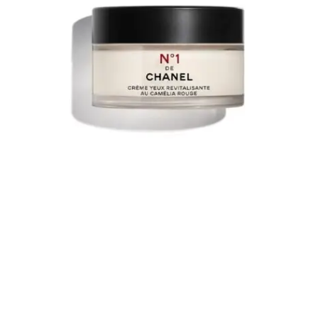
3. N°1 CONTORNO DE OJOS REVITALIZANTE DE
CHANEL
Imagina prepararte para ir a la cama y aplicarte esta crema
revitalizante para los ojos. No solo es una lujosa rutina para la hora
de acostarse, sino que el producto en gel-crema fue diseñado para
humectar el área de los ojos, haciéndola más brillante y haciéndote