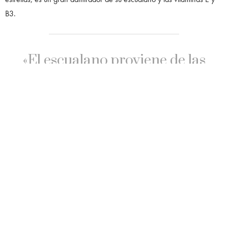
B3.
«El escualano proviene de las
aceitunas, el aceite de germen
de trigo y el salvado de arroz»,
dijo. «Es un lípido natural y es
extremadamente hidratante.
Con el tiempo, puede ayudar a
reducir las líneas de
expresión». También
mencionó que la
vitamina E
«bloquea los radicales libres