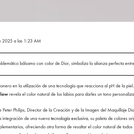
de 2025 a las 1:23 AM
blemático bálsamo con color de Dior, simboliza la alianza perfecta entre e
ionero en la utilización de una tecnología que reacciona al pH de la pi
Glow
revela el color natural de los labios para darles un tono personaliza
 Peter Philips, Director de la Creación y de la Imagen del Maquillaje Dio
la integración de una nueva
tecnología exclusiva
, su paleta de colores or
ementarios, ofreciendo otra forma de resaltar el color natural de todos 