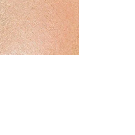
tante, cuando compraba maquillaje para sus
a una heroína por dentro, y que al no
a, pero siempre buscaba el no maltratar su