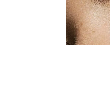
FOTO OBTENIDA DE IG D
Lanzó
Haus Laboratories
sol
shows en farmacias de NYC. P
tener la posibilidad de adqui
piel.