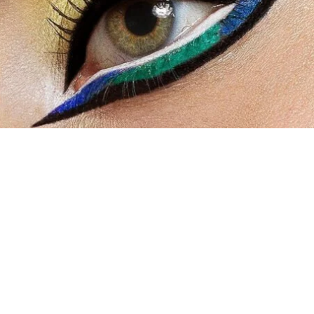
E LADY GAGA
amente para
Amazon
en 2019, la artista se inspiro a sus inicios de can
orqué comentaba que siendo muy joven al probar el maquillaje se sentí
rir maquillaje de buenas marcas, trataba de explotar lo mejor que pudier