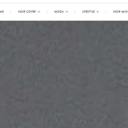
ME
NOIR COVER
MODA
LIFESTYLE
NOIR MA