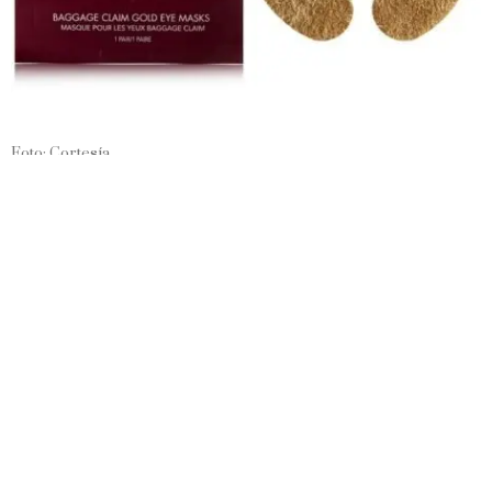
Foto: Cortesía
Under Eye Bags Treatment Patches – Lauer
Estos parches están inficionados con baba de caracol y se pueden
usar después de un largo día o en la mañana después de una larga
noche.