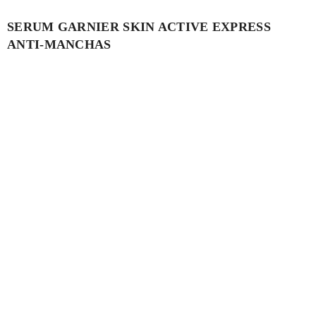
SERUM GARNIER SKIN ACTIVE EXPRESS
ANTI-MANCHAS
El sérum anti manchas de Express Aclara tiene una alta
concentración de Vitamina C y deja una piel visiblemente uniforme
en 3 días*. (*Estudio de uso con 150 consumidoras). ¡Además es
Cruelty free!
Cómpralo aquí.