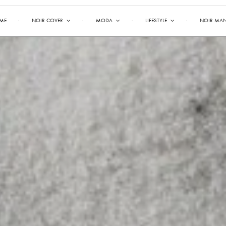
ME
NOIR COVER
MODA
LIFESTYLE
NOIR MA