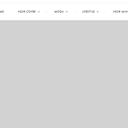
ME
NOIR COVER
MODA
LIFESTYLE
NOIR MA