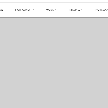
ME
NOIR COVER
MODA
LIFESTYLE
NOIR MA