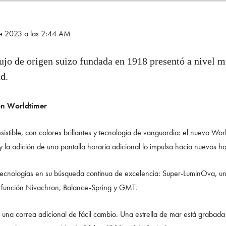
de 2023 a las 2:44 AM
ujo de origen suizo fundada en 1918 presentó a nivel mu
d.
on Worldtimer
esistible, con colores brillantes y tecnología de vanguardia: el nuevo 
 la adición de una pantalla horaria adicional lo impulsa hacia nuevos ho
 tecnologías en su búsqueda continua de excelencia: Super-LuminOva, un c
a función Nivachron, Balance-Spring y GMT.
 una correa adicional de fácil cambio. Una estrella de mar está grabada