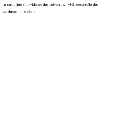
La colección se divide en dos universos. TANE desarrolló dos
versiones de la obra:
ESCULTURA X DE MÉXICO EDICIÓN
LIMITADA
elaborada en plata .925
solo 20 piezas numeradas
formato coleccionable
ESCULTURA X DE MÉXICO EDICIÓN
NUMERADA
plata .925
base de mármol gris