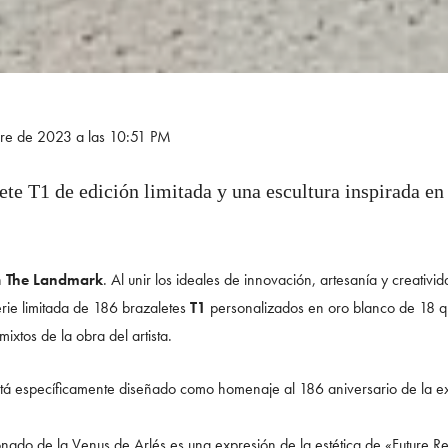
bre de 2023 a las 10:51 PM
ete T1 de edición limitada y una escultura inspirada en
n
The Landmark
. Al unir los ideales de innovación, artesanía y creativ
rie limitada de 186 brazaletes
T1
personalizados en oro blanco de 18 q
ixtos de la obra del artista.
stá específicamente diseñado como homenaje al 186 aniversario de la e
onado de la Venus de Arlés es una expresión de la estética de «Future Re