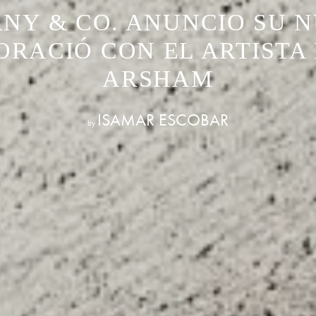
ANY & CO. ANUNCIO SU 
RACIÓ CON EL ARTISTA
ARSHAM
ISAMAR ESCOBAR
by