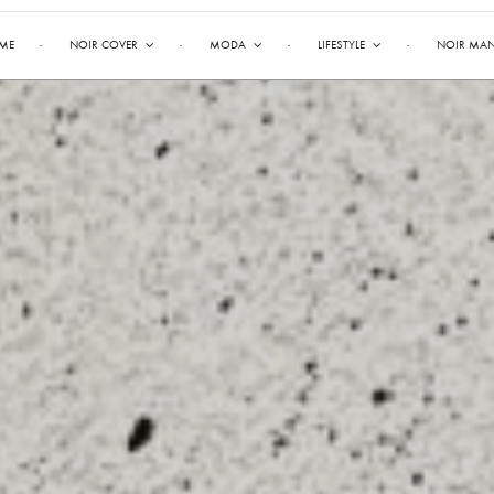
ME
NOIR COVER
MODA
LIFESTYLE
NOIR MA