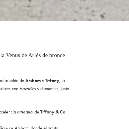
 la Venus de Arlés de bronce
idad rebelde de
Arsham
y
Tiffany
, la
uilates con
tsavoritas
y diamantes, junto
xcelencia artesanal de
Tiffany & Co
.
lics» de Arsham, donde el artista