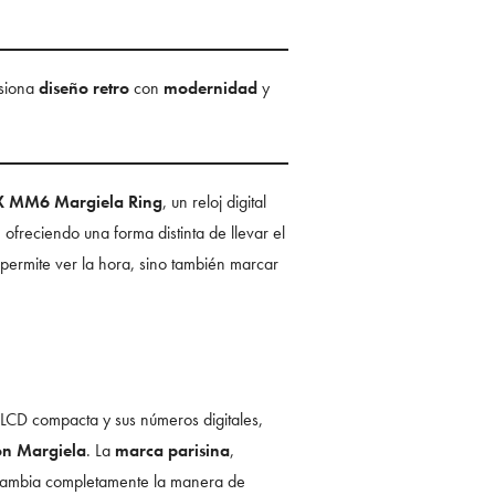
usiona
diseño retro
con
modernidad
y
X MM6 Margiela Ring
, un reloj digital
freciendo una forma distinta de llevar el
 permite ver la hora, sino también marcar
 LCD compacta y sus números digitales,
n Margiela
. La
marca parisina
,
e cambia completamente la manera de