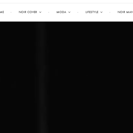
ME
NOIR COVER
MODA
LIFESTYLE
NOIR MA