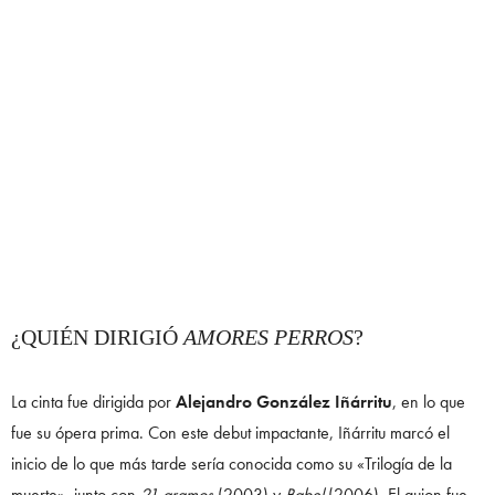
¿QUIÉN DIRIGIÓ
AMORES PERROS
?
La cinta fue dirigida por
Alejandro González Iñárritu
, en lo que
fue su ópera prima. Con este debut impactante, Iñárritu marcó el
inicio de lo que más tarde sería conocida como su «Trilogía de la
muerte», junto con
21 gramos
(2003) y
Babel
(2006). El guion fue