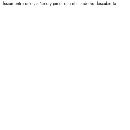
fusión entre actor, músico y pintor que el mundo ha descubierto
desde
365 Days
hasta el biopic
Maserati: The Brothers
al lado de
Anthony Hopkins.
En
Bellissimo
, lo vemos de forma natural, auténtico, envuelto en su
aura clásica que nos encanta. El blanco y negro convive con
escenas en ciudades, retratos closeup y paisajes de Capri. Esa
dualidad lo eleva como cara de Dolce Gabbana: entre lo
glamouroso y lo real, un equilibro que solo construye una narrativa
visual digna de un coffee table book perfecto.