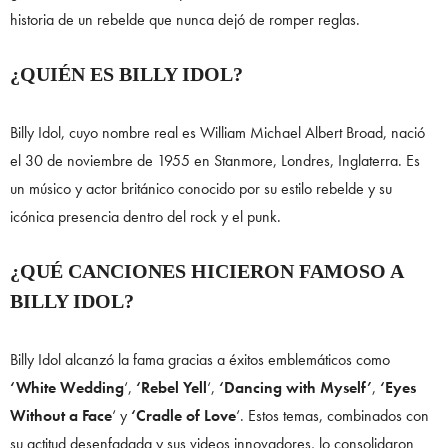
historia de un rebelde que nunca dejó de romper reglas.
¿QUIÉN ES BILLY IDOL?
Billy Idol, cuyo nombre real es William Michael Albert Broad, nació
el 30 de noviembre de 1955 en Stanmore, Londres, Inglaterra. Es
un músico y actor británico conocido por su estilo rebelde y su
icónica presencia dentro del rock y el punk.
¿QUÉ CANCIONES HICIERON FAMOSO A
BILLY IDOL?
Billy Idol alcanzó la fama gracias a éxitos emblemáticos como
‘White Wedding
‘,
‘Rebel Yell
‘,
‘Dancing with Myself’
,
‘Eyes
Without a Face
‘ y
‘Cradle of Love
‘. Estos temas, combinados con
su actitud desenfadada y sus videos innovadores, lo consolidaron