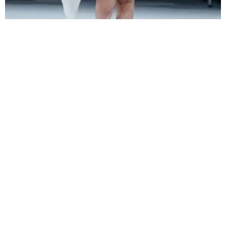
Foto: Bottega Veneta
Bottega Veneta se deja cautivar por Cici Tamez
Hace algunos meses tuvimos la oportunidad de platicar con Cici
Tamez, quien nos dijo que de pequeña no se veía en las pasarelas,
pero que siempre le gustó la ropa de diseñador.